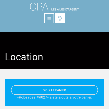
Location
VOIR LE PANIER
«Robe rose #R027» a été ajouté à votre panier.