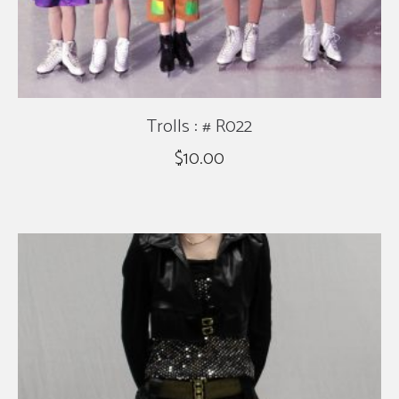
Trolls : # R022
$
10.00