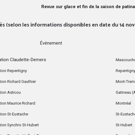
Revue sur glace et fin de la saison de patina
és (selon les informations disponibles en date du 14 n
Événement
tation Claudette-Demers
Mascouch
ation Repentigny
Repentign
ation Richard Gauthier
Mont-Trem
ation Asticou
Gatineau (
ation Maurice Richard
Montréal
ation St-Eustache
St-Eustach
ation Synchro St-Hubert
St-Hubert