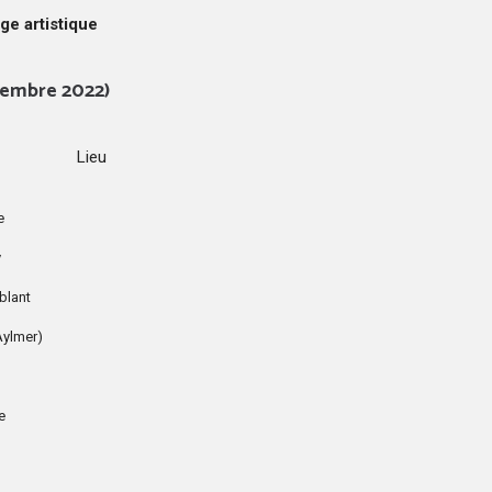
ge artistique
ovembre 2022)
Lieu
e
y
blant
Aylmer)
e