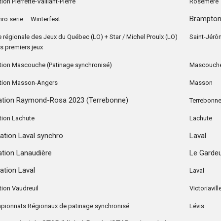
tion Pierrette-Vaillant-Pierre
Rosemère
Brampton,
ro serie – Winterfest
e régionale des Jeux du Québec (LO) + Star / Michel Proulx (LO)
Saint-Jér
s premiers jeux
ation Mascouche (Patinage synchronisé)
Mascouch
ation Masson-Angers
Masson
tation Raymond-Rosa 2023 (Terrebonne)
Terrebonn
ation Lachute
Lachute
tation Laval synchro
Laval
tation Lanaudière
Le Garde
tation Laval
Laval
ation Vaudreuil
Victoriavill
pionnats Régionaux de patinage synchronisé
Lévis