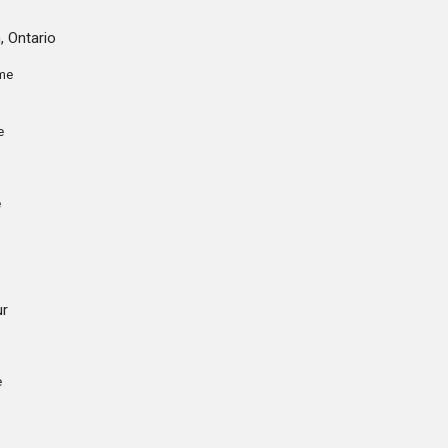
 Ontario
ôme
e
e
ur
e