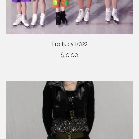
Trolls : # R022
$
10.00