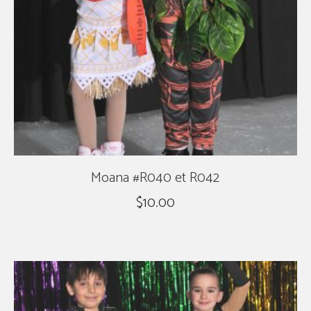
Moana #R040 et R042
$
10.00