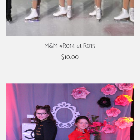
M&M #R014 et R015
$
10.00