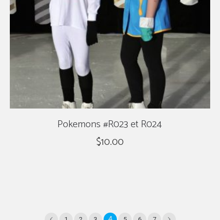
Pokemons #R023 et R024
$
10.00
4
1
2
3
5
6
7