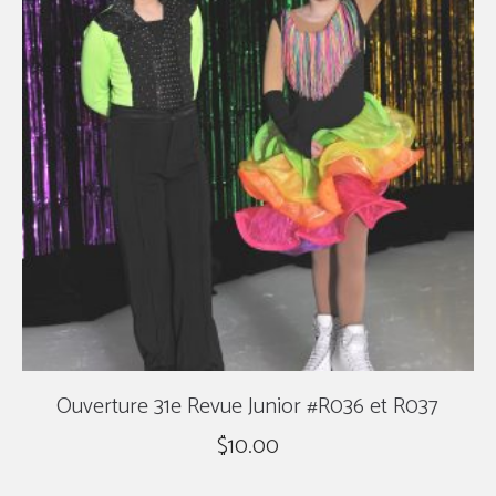
Ouverture 31e Revue Junior #R036 et R037
$
10.00