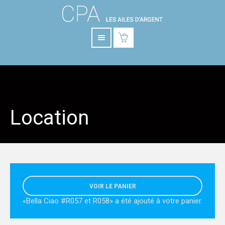
Location
VOIR LE PANIER
«Bella Ciao #R057 et R058» a été ajouté à votre panier.